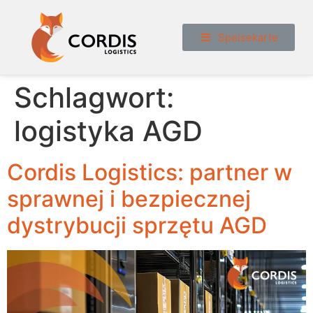
Speisekarte
Schlagwort:
logistyka AGD
Cordis Logistics: partner w
sprawnej i bezpiecznej
dystrybucji sprzętu AGD